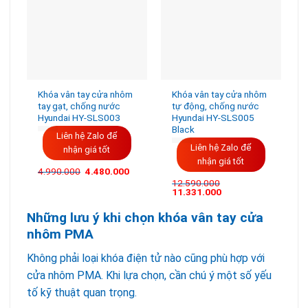
Khóa vân tay cửa nhôm
Khóa vân tay cửa nhôm
tay gạt, chống nước
tự động, chống nước
Hyundai HY-SLS003
Hyundai HY-SLS005
Black
Liên hệ Zalo để
Liên hệ Zalo để
nhận giá tốt
nhận giá tốt
Giá
Giá
4.990.000
4.480.000
gốc
hiện
12.590.000
là:
tại
Giá
Giá
11.331.000
4.990.000VND.
là:
gốc
hiện
4.480.000VND.
là:
tại
Những lưu ý khi chọn khóa vân tay cửa
12.590.000VND.
là:
11.331.000VND.
nhôm PMA
Không phải loại khóa điện tử nào cũng phù hợp với
cửa nhôm PMA. Khi lựa chọn, cần chú ý một số yếu
tố kỹ thuật quan trọng.