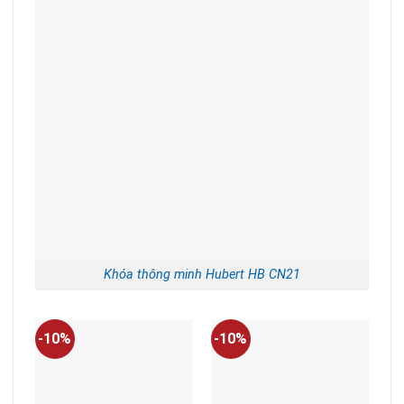
Khóa thông minh Hubert HB CN21
-10%
-10%
-