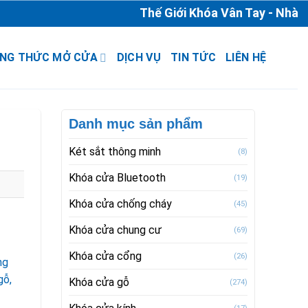
Thế Giới Khóa Vân Tay - Nhà Phân
NG THỨC MỞ CỬA
DỊCH VỤ
TIN TỨC
LIÊN HỆ
Danh mục sản phẩm
Két sắt thông minh
(8)
Khóa cửa Bluetooth
(19)
Khóa cửa chống cháy
(45)
Khóa cửa chung cư
(69)
Khóa cửa cổng
(26)
ng
gỗ,
Khóa cửa gỗ
(274)