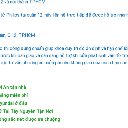
12 và nội thành TP.HCM
ử Philips tại quận 12, hãy liên hệ trực tiếp để được hỗ trợ nhanh
uận, Q.12, TP.HCM
c thi công đúng chuẩn giúp khóa duy trì độ ổn định và hạn chế lỗ
 trước khi bàn giao và sẵn sàng hỗ trợ khi cửa phát sinh vấn đề tr
 được tư vấn phương án miễn phí cho không gian của mình bạn nhé
ĩ An tận nhà
hãng miễn phí
yundai ở đâu
ử Tại Tây Nguyên Tận Nơi
ông sắc nét được ưa chuộng