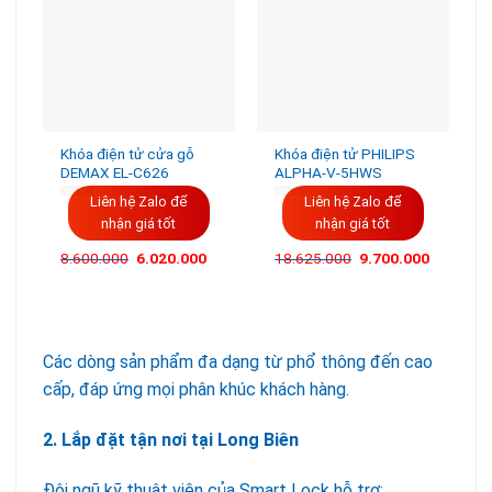
Khóa điện tử cửa gỗ
Khóa điện tử PHILIPS
DEMAX EL-C626
ALPHA-V-5HWS
Liên hệ Zalo để
Liên hệ Zalo để
nhận giá tốt
nhận giá tốt
8.600.000
6.020.000
18.625.000
9.700.000
Các dòng sản phẩm đa dạng từ phổ thông đến cao
cấp, đáp ứng mọi phân khúc khách hàng.
2. Lắp đặt tận nơi tại Long Biên
Đội ngũ kỹ thuật viên của Smart Lock hỗ trợ: