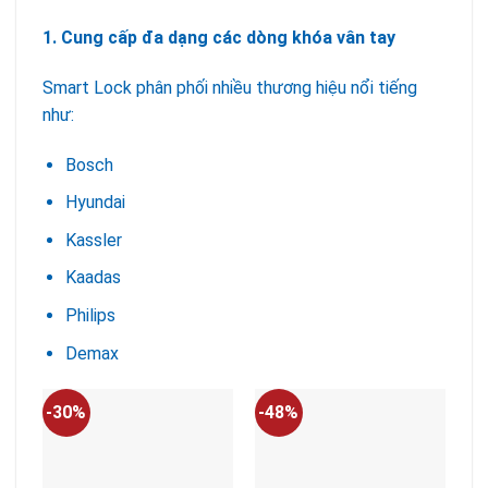
1. Cung cấp đa dạng các dòng khóa vân tay
Smart Lock phân phối nhiều thương hiệu nổi tiếng
như:
Bosch
Hyundai
Kassler
Kaadas
Philips
Demax
-30%
-48%
-