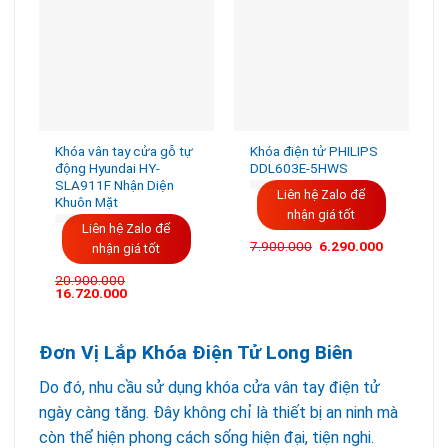
Khóa vân tay cửa gỗ tự
Khóa điện tử PHILIPS
động Hyundai HY-
DDL603E-5HWS
SLA911F Nhận Diện
Liên hệ Zalo để
Khuôn Mặt
nhận giá tốt
Liên hệ Zalo để
Giá
Giá
7.900.000
6.290.000
nhận giá tốt
gốc
hiện
là:
tại
20.900.000
7.900.000VND.
là:
16.720.000
6.290.000
Đơn Vị Lắp Khóa Điện Tử Long Biên
Do đó, nhu cầu sử dụng khóa cửa vân tay điện tử
ngày càng tăng. Đây không chỉ là thiết bị an ninh mà
còn thể hiện phong cách sống hiện đại, tiện nghi.