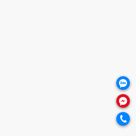
MST: 0318018538
Hotline
0932 684 339
(24/7)
Head Office
XEM BẢN ĐỒ ĐƯỜNG ĐI
THỦ ĐỨC - HCM (SHOWROOM PHILIPS)
Giờ mở cửa
HOTLINE
0932 684 339
.
QUẬN 2 - HCM
Đang setup
.
Quận 7 - HCM
.
Đang setup