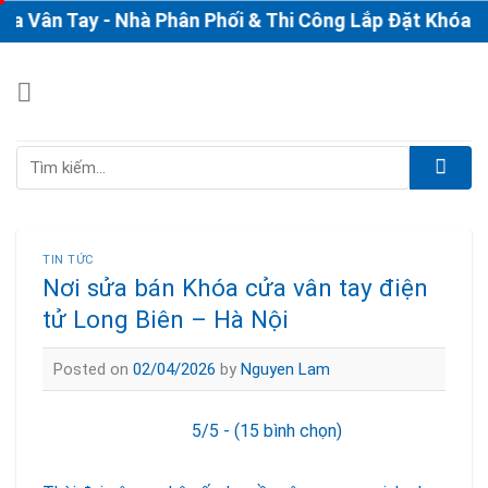
Skip
ân Tay - Nhà Phân Phối & Thi Công Lắp Đặt Khóa Vân T
to
content
Tìm
kiếm:
TIN TỨC
Nơi sửa bán Khóa cửa vân tay điện
tử Long Biên – Hà Nội
Posted on
02/04/2026
by
Nguyen Lam
5/5 - (15 bình chọn)