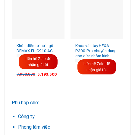
Khóa điện tử cửa gỗ
Khóa vân tay HEXA
DEMAX EL-C910 AG
P300-Pro chuyên dụng
cho cửa nhôm kính
Liên hệ Zalo để
Liên hệ Zalo để
nhận giá tốt
nhận giá tốt
Giá
Giá
7.990.000
5.193.500
gốc
hiện
là:
tại
7.990.000VND.
là:
5.193.500VND.
Phù hợp cho:
Công ty
Phòng làm việc