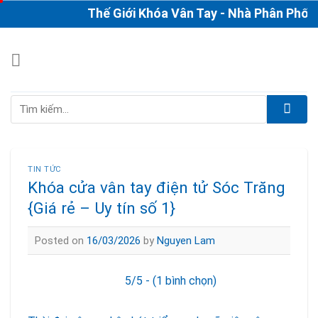
Skip
Thế Giới Khóa Vân Tay - Nhà Phân Phối & Th
to
content
Tìm
kiếm:
TIN TỨC
Khóa cửa vân tay điện tử Sóc Trăng
{Giá rẻ – Uy tín số 1}
Posted on
16/03/2026
by
Nguyen Lam
5/5 - (1 bình chọn)