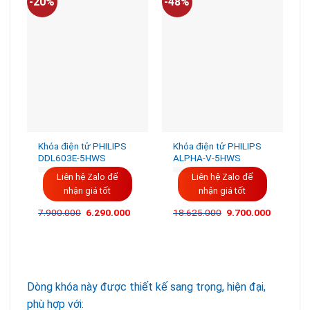
-20%
-48%
-
Khóa điện tử PHILIPS
Khóa điện tử PHILIPS
DDL603E-5HWS
ALPHA-V-5HWS
Liên hệ Zalo để
Liên hệ Zalo để
nhận giá tốt
nhận giá tốt
Giá
Giá
7.900.000
6.290.000
18.625.000
9.700.000
gốc
hiện
là:
tại
7.900.000VND.
là:
6.290.000VND.
Dòng khóa này được thiết kế sang trọng, hiện đại,
phù hợp với: