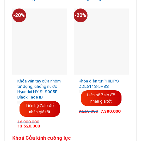
-20%
-20%
-
Khóa vân tay cửa nhôm
Khóa điện tử PHILIPS
tự động, chống nước
DDL611S-5HBS
Hyundai HY-SLS005F
Liên hệ Zalo để
Black Face ID
nhận giá tốt
Liên hệ Zalo để
Giá
Giá
9.250.000
7.380.000
nhận giá tốt
gốc
hiện
là:
tại
16.900.000
9.250.000VND.
là:
Giá
Giá
13.520.000
7.380.000
gốc
hiện
là:
tại
Khoá Cửa kính cường lực
16.900.000VND.
là: