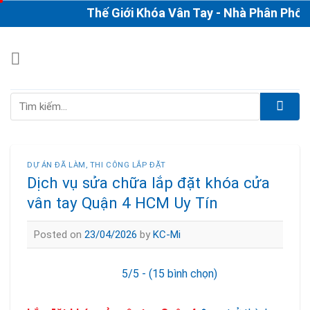
Skip
Thế Giới Khóa Vân Tay - Nhà Phân Phối & Th
to
content
Tìm
kiếm:
DỰ ÁN ĐÃ LÀM
,
THI CÔNG LẮP ĐẶT
Dịch vụ sửa chữa lắp đặt khóa cửa
vân tay Quận 4 HCM Uy Tín
Posted on
23/04/2026
by
KC-Mi
5/5 - (15 bình chọn)