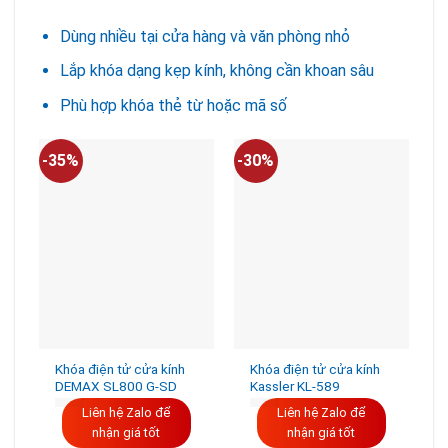
13.520.000VND.
Dùng nhiều tại cửa hàng và văn phòng nhỏ
Lắp khóa dạng kẹp kính, không cần khoan sâu
Phù hợp khóa thẻ từ hoặc mã số
-35%
-30%
-
Khóa điện tử cửa kính
Khóa điện tử cửa kính
DEMAX SL800 G-SD
Kassler KL-589
Liên hệ Zalo để
Liên hệ Zalo để
nhận giá tốt
nhận giá tốt